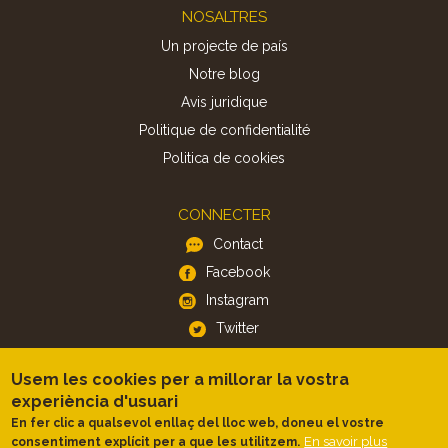
Footer
NOSALTRES
Un projecte de país
Notre blog
Avis juridique
Politique de confidentialité
Politica de cookies
CONNECTER
Contact
Facebook
Instagram
Twitter
Usem les cookies per a millorar la vostra
APP
experiència d'usuari
iOS
En fer clic a qualsevol enllaç del lloc web, doneu el vostre
Android
En savoir plus
consentiment explícit per a que les utilitzem.