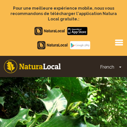
Aller
au
Pour une meilleure expérience mobile, nous vous
contenu
recommandons de télécharger l'application Natura
principal
Local gratuite.:
Apple
store
Google
Play
French
To
Main
navigation