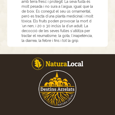
amb terra fresc i protegit. La seva fusta és
molt pesada i no sura a l´aigua, igual que la
de boix. Es conegut el seu ús ornamental,
però es tracta d´una planta medicinal i molt
tòxica. Els fruits poden provocar la mort d
´un nen, i 20 o 30 inclús la d´un adult. La
decocció de les seves fulles s´utilitza per
tractar el reumatisme, la gota, l´inapetència,
la diarrea, la febre i fins i tot la grip.