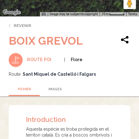
Image may be subject to copyright
Terms
20 m
REVENIR
BOIX GREVOL
Flore
ROUTE POI
Route:
Sant Miquel de Castelló i Falgars
FICHIER
IMAGES
Introduction
Aquesta espècie es troba protegida en el
territori català. Es cria a boscos ombrívols i