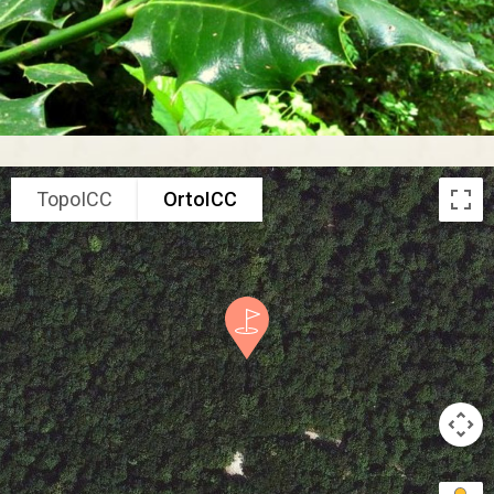
TopoICC
OrtoICC