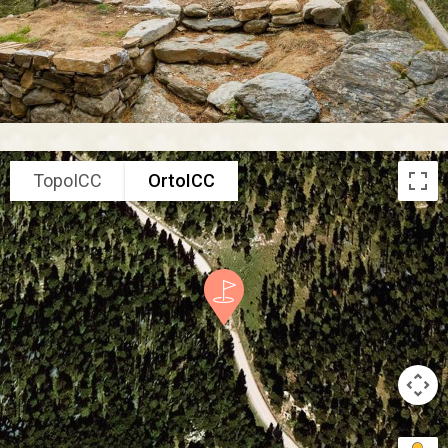
TopoICC
OrtoICC