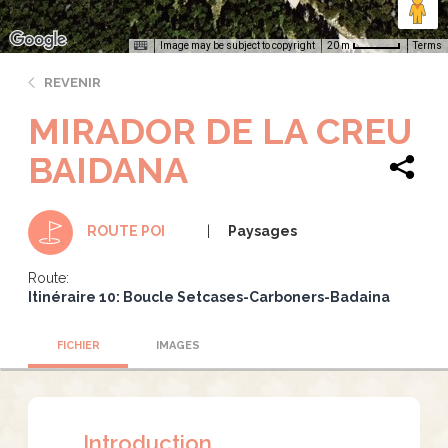
Image may be subject to copyright
Terms
20 m
REVENIR
MIRADOR DE LA CREU
BAIDANA
Paysages
ROUTE POI
Route:
Itinéraire 10: Boucle Setcases-Carboners-Badaina
FICHIER
IMAGES
Introduction