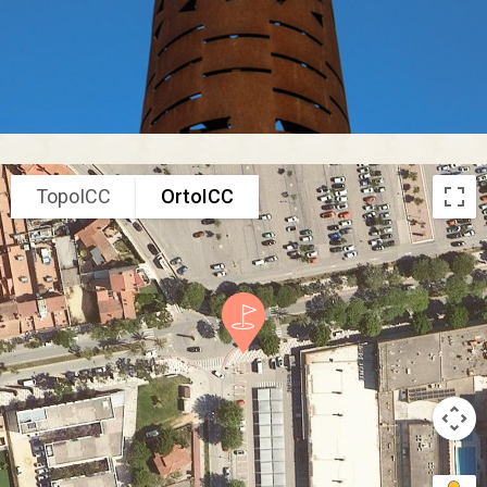
TopoICC
OrtoICC