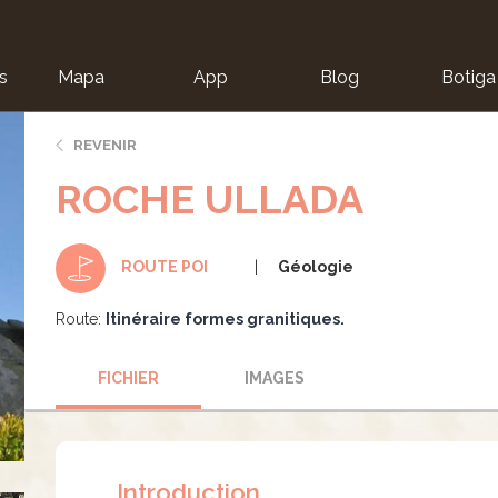
s
Mapa
App
Blog
Botiga
ion
REVENIR
ROCHE ULLADA
Géologie
ROUTE POI
Route:
Itinéraire formes granitiques.
FICHIER
IMAGES
Introduction