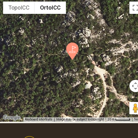
TopoICC
OrtoICC
Keyboard shortcuts
Image may be subject to copyright
Te
20 m
Footer