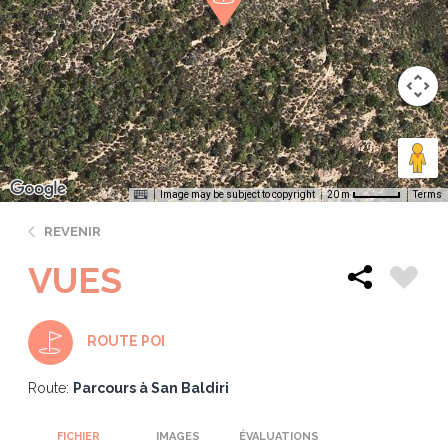
Image may be subject to copyright
Terms
20 m
REVENIR
VUES
ROUTE POI
Route:
Parcours à San Baldiri
FICHIER
IMAGES
ÉVALUATIONS