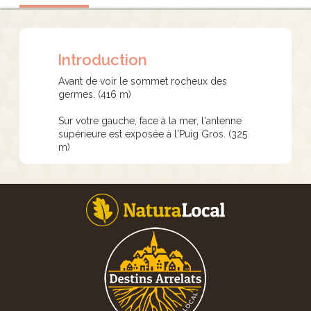
Introduction
Avant de voir
le
sommet rocheux
des
germes.
(
416
m
)
Sur votre gauche
,
face à la mer
,
l'antenne
supérieure est
exposée à l'
Puig
Gros
.
(
325
m
)