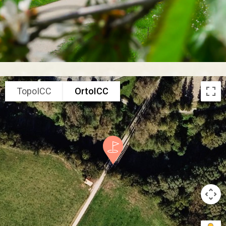
TopoICC
OrtoICC