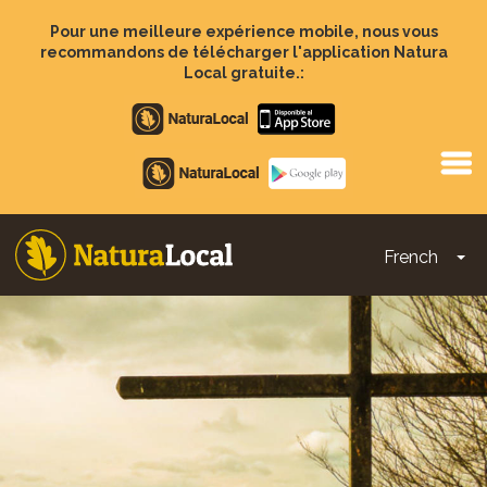
Aller
au
Pour une meilleure expérience mobile, nous vous
contenu
recommandons de télécharger l'application Natura
principal
Local gratuite.:
Apple
store
Google
Play
French
To
Main
navigation