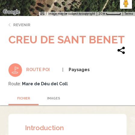
Image may be subject to copyright
Terms
20 m
REVENIR
CREU DE SANT BENET
Paysages
ROUTE POI
Route:
Mare de Déu del Coll
FICHIER
IMAGES
Introduction