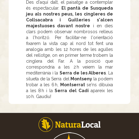
Des d'aquí dalt, el paisatge a contemplar
és espectacular.
El pantà de Susqueda
jeu als nostres peus, les cingleres de
Collsacabra i Guilleries s'alcen
majestuoses davant nostre
i en dies
clars podem observar nombrosos relleus
a l'horitzó. Per facilitar-ne l'orientació
fixarem la vista cap al nord tot fent una
analogia amb les 12 hores de les agulles
del rellotge, on en primer terme trobem la
cinglera del Far. A la posició que
correspondria a les 2 h veiem la mar
mediterrània i la
Serra de les Alberes
. La
silueta de la Serra del
Montseny
la podem
trobar a les 6 h,
Montserrat
se'ns dibuixa
a les 8 h i la
Serra del Cadí
apareix les
10 h. Gaudiu!