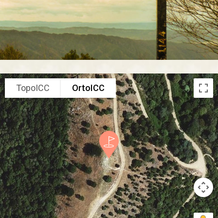
TopoICC
OrtoICC