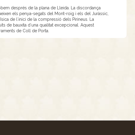
robem després de la plana de Lleida. La discordança
ueixen els penya-segats del Mont-roig i els del Juràssic,
física de l´inici de la compressió dels Pirineus. La
sits de bauxita d´una qualitat excepcional. Aquest
oraments de Coll de Porta.