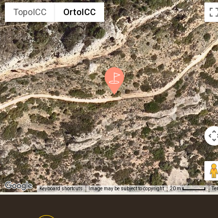
TopoICC
OrtoICC
Keyboard shortcuts
Image may be subject to copyright
Te
20 m
Footer