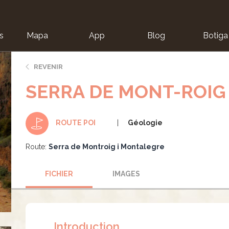
s
Mapa
App
Blog
Botiga
ion
REVENIR
SERRA DE MONT-ROIG
Géologie
ROUTE POI
Route:
Serra de Montroig i Montalegre
FICHIER
IMAGES
Introduction