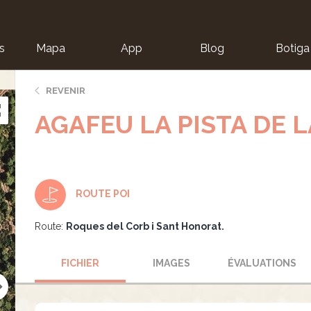
s
Mapa
App
Blog
Botiga
ion
REVENIR
AGAFEU LA PISTA DE L
ROUTE POI
Route:
Roques del Corb i Sant Honorat.
FICHIER
IMAGES
ÉVALUATIONS