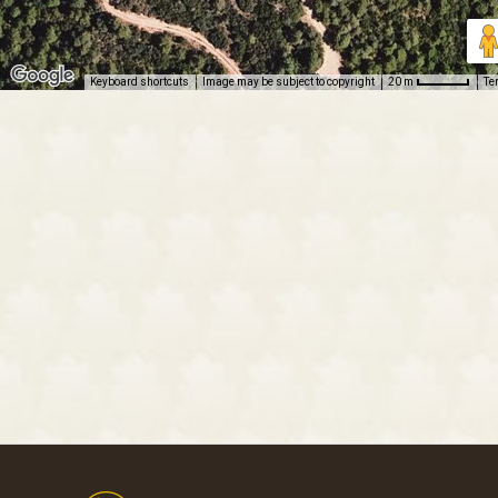
Keyboard shortcuts
Image may be subject to copyright
Te
20 m
Footer