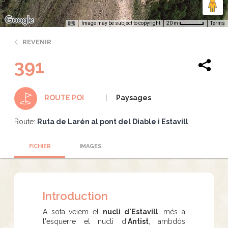
Image may be subject to copyright
Terms
20 m
REVENIR
391
Paysages
ROUTE POI
Route:
Ruta de Larén al pont del Diable i Estavill
FICHIER
IMAGES
Introduction
A sota veiem el
nucli d'Estavill
, més a
l'esquerre el nucli d'
Antist
, ambdós