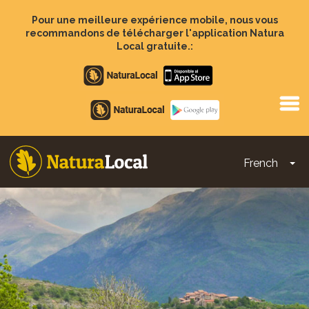
Aller
au
Pour une meilleure expérience mobile, nous vous
contenu
recommandons de télécharger l'application Natura
principal
Local gratuite.:
Apple
store
Google
Play
French
To
Main
navigation