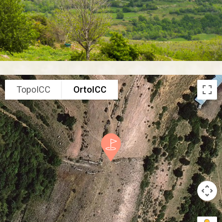
TopoICC
OrtoICC