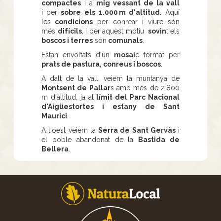
compactes
i a
mig vessant de la vall
i per
sobre els
1.000 m d'altitud.
Aquí
les
condicions
per conrear i viure són
més
difícils
, i per aquest motiu
sovin
t els
boscos i terres
són
comunals
.
Estan envoltats d'un
mosai
c format per
prats de pastura, conreus i boscos
.
A dalt de la vall, veiem la muntanya de
Montsent de Pallar
s amb més de 2.800
m d'altitud, ja al
límit del Parc Nacional
d'Aigüestortes i estany de Sant
Maurici
.
A l'oest veiem la
Serra de Sant Gervàs
i
el poble abandonat de la
Bastida de
Bellera
.