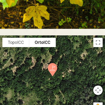
TopoICC
OrtoICC