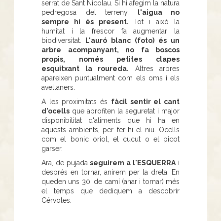
serrat de Sant Nicolau. Si hi afegim la natura
pedregosa del terreny,
l'aigua no
sempre hi és present.
Tot i això la
humitat i la frescor fa augmentar la
biodiversitat.
L'auró blanc (foto) és un
arbre acompanyant, no fa boscos
propis, només petites clapes
esquitxant la roureda.
Altres arbres
apareixen puntualment com els oms i els
avellaners.
A les proximitats és
fàcil sentir el cant
d'ocells
que aprofiten la seguretat i major
disponibilitat d'aliments que hi ha en
aquests ambients, per fer-hi el niu. Ocells
com el bonic oriol, el cucut o el picot
garser.
Ara, de pujada
seguirem a l'ESQUERRA
i
després en tornar, anirem per la dreta. En
queden uns 30' de camí (anar i tornar) més
el temps que dediquem a descobrir
Cérvoles.