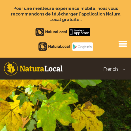
Aller
au
Pour une meilleure expérience mobile, nous vous
contenu
recommandons de télécharger l'application Natura
principal
Local gratuite.:
Apple
store
Google
Play
French
To
Main
navigation