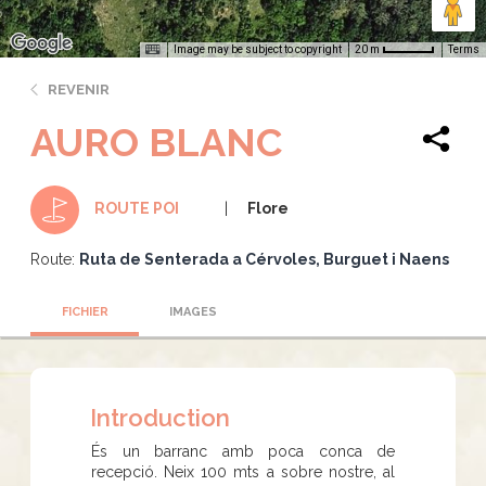
Image may be subject to copyright
Terms
20 m
REVENIR
AURO BLANC
Flore
ROUTE POI
Route:
Ruta de Senterada a Cérvoles, Burguet i Naens
FICHIER
IMAGES
Introduction
És un barranc amb poca conca de
recepció. Neix 100 mts a sobre nostre, al