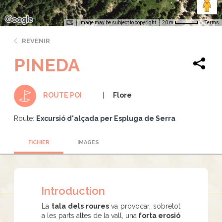
Image may be subject to copyright
Terms
20 m
REVENIR
PINEDA
Flore
ROUTE POI
Route:
Excursió d'alçada per Espluga de Serra
FICHIER
IMAGES
Introduction
La
tala dels roures
va provocar, sobretot
a les parts altes de la vall, una
forta erosió