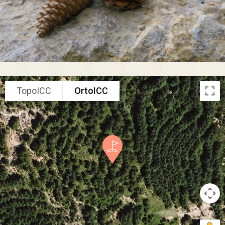
TopoICC
OrtoICC