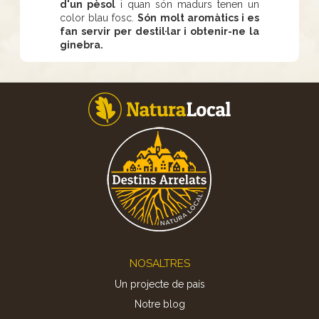
d'un pèsol
i quan són madurs tenen un
color blau fosc.
Són molt aromàtics i es
fan servir per destil·lar i obtenir-ne la
ginebra.
Footer
NOSALTRES
Un projecte de país
Notre blog