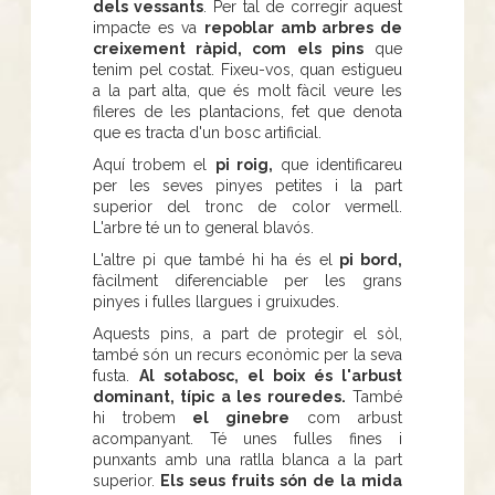
dels vessants
. Per tal de corregir aquest
impacte es va
repoblar amb arbres de
creixement ràpid, com els pins
que
tenim pel costat. Fixeu-vos, quan estigueu
a la part alta, que és molt fàcil veure les
fileres de les plantacions, fet que denota
que es tracta d'un bosc artificial.
Aquí trobem el
pi roig,
que identificareu
per les seves pinyes petites i la part
superior del tronc de color vermell.
L'arbre té un to general blavós.
L'altre pi que també hi ha és el
pi bord,
fàcilment diferenciable per les grans
pinyes i fulles llargues i gruixudes.
Aquests pins, a part de protegir el sòl,
també són un recurs econòmic per la seva
fusta.
Al sotabosc, el boix és l'arbust
dominant, típic a les rouredes.
També
hi trobem
el ginebre
com arbust
acompanyant. Té unes fulles fines i
punxants amb una ratlla blanca a la part
superior.
Els seus fruits són de la mida