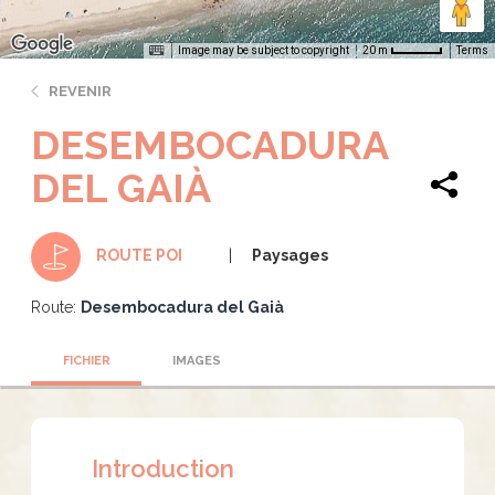
Image may be subject to copyright
Terms
20 m
REVENIR
DESEMBOCADURA
DEL GAIÀ
Paysages
ROUTE POI
Route:
Desembocadura del Gaià
FICHIER
IMAGES
Introduction