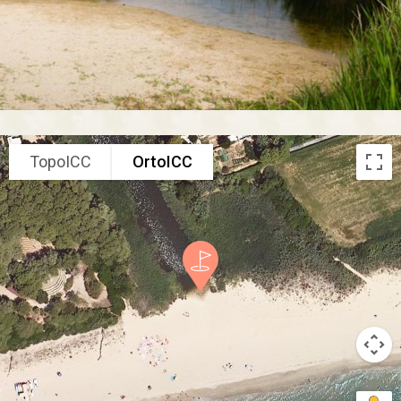
TopoICC
OrtoICC