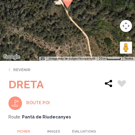
Image may be subject to copyright
Terms
20 m
REVENIR
DRETA
ROUTE POI
Route:
Pantà de Riudecanyes
FICHIER
IMAGES
ÉVALUATIONS