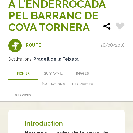
A L'ENDERROCADA
PEL BARRANC DE
COVA TORNERA
28/08/2018
ROUTE
Destinations:
Pradell de la Teixeta
FICHIER
QU'Y A-T-IL
IMAGES
ÉVALUATIONS
LES VISITES
SERVICES
Introduction
Barrancs i cingles de la serra de