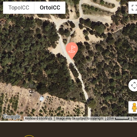
TopoICC
OrtoICC
Keyboard shortcuts
Image may be subject to copyright
Te
20 m
Footer