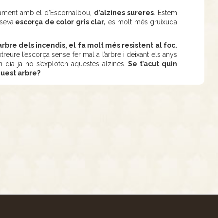
tament amb el d’Escornalbou,
d’alzines sureres
. Estem
 seva
escorça de color gris clar,
es molt més gruixuda
’arbre dels incendis, el fa molt més resistent al foc.
reure l’escorça sense fer mal a l’arbre i deixant els anys
n dia ja no s’exploten aquestes alzines.
Se t’acut quin
quest arbre?