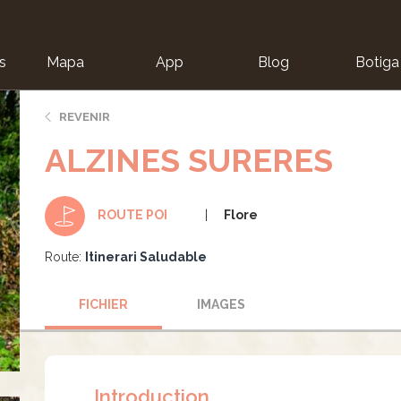
s
Mapa
App
Blog
Botiga
ion
REVENIR
ALZINES SURERES
Flore
ROUTE POI
Route:
Itinerari Saludable
FICHIER
IMAGES
Introduction