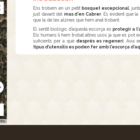
Ens trobem en un petit
bosquet excepcional
, jun
just davant del
mas d'en Cabrer
. Es evident que la
que la de les alzines que hem anat trobant.
El sentit biològic d’aquesta escorça es
protegir a l
Els humans li hem trobat altres usos ja que es pot ext
suficients per a què
després es regeneri
. Avui e
tipus d’utensilis es poden fer amb l’escorça d’a
rms