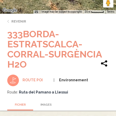
Image may be subject to copyright
Terms
20 m
REVENIR
333BORDA-
ESTRATSCALCA-
CORRAL-SURGÈNCIA
H2O
Environnement
ROUTE POI
Route:
Ruta del Pamano a Llessui
FICHIER
IMAGES