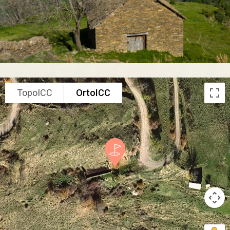
TopoICC
OrtoICC