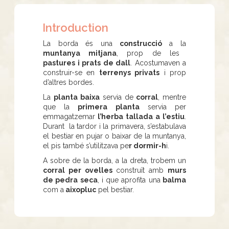
Introduction
La borda és una
construcció
a la
muntanya mitjana
, prop de les
pastures i prats de dall
. Acostumaven a
construir-se en
terrenys privats
i prop
d’altres bordes.
La
planta baixa
servia de
corral
, mentre
que la
primera planta
servia per
emmagatzemar
l’herba tallada a l’estiu
.
Durant la tardor i la primavera, s’estabulava
el bestiar en pujar o baixar de la muntanya,
el pis també s’utilitzava pe
r dormir-h
i.
A sobre de la borda, a la dreta, trobem un
corral per ovelles
construït amb
murs
de pedra seca
, i que aprofita una
balma
com a
aixopluc
pel bestiar.