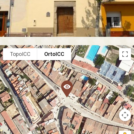
TopoICC
OrtoICC