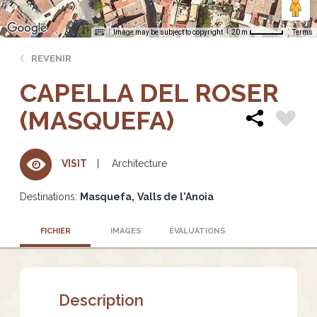
Image may be subject to copyright
Terms
20 m
REVENIR
CAPELLA DEL ROSER
(MASQUEFA)
Architecture
VISIT
Destinations:
Masquefa
Valls de l'Anoia
FICHIER
IMAGES
ÉVALUATIONS
Description