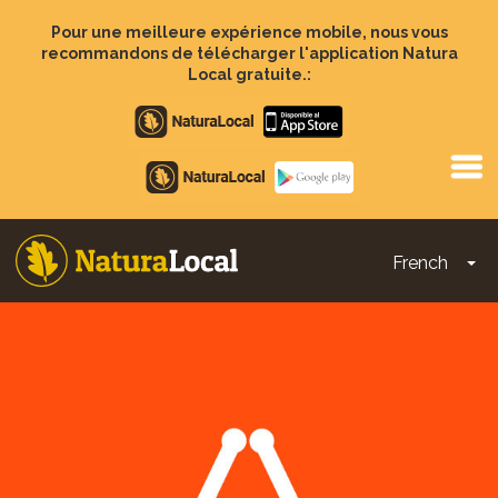
Aller
au
Pour une meilleure expérience mobile, nous vous
contenu
recommandons de télécharger l'application Natura
principal
Local gratuite.:
Apple
store
Google
Play
French
To
Main
navigation