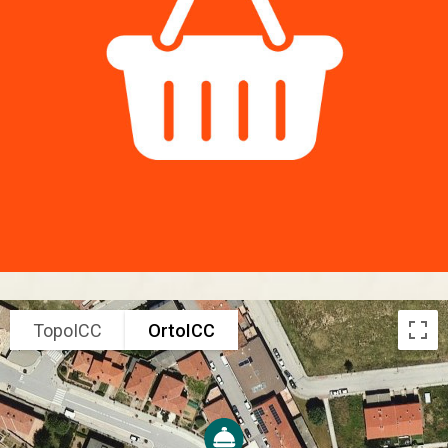
TopoICC
OrtoICC