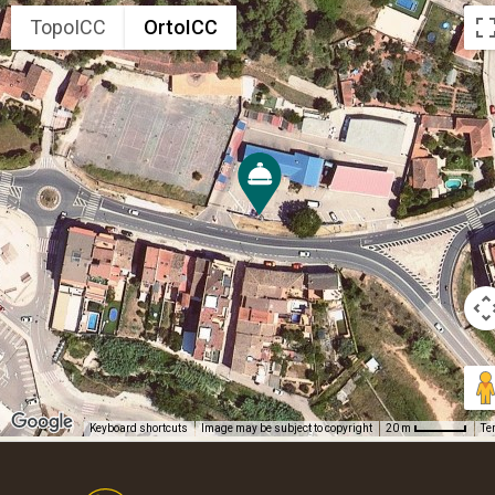
TopoICC
OrtoICC
Keyboard shortcuts
Image may be subject to copyright
Te
20 m
Footer