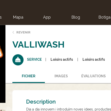
s
Mapa
App
Blog
Botiga
ion
REVENIR
VALLIWASH
Loisirs actifs
Loisirs actifs
SERVICE
FICHIER
IMAGES
ÉVALUATIONS
Description
Dia a dia innovem i introduïm noves idees, productes i