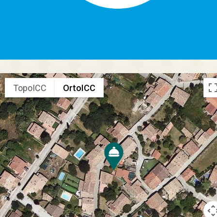
TopoICC
OrtoICC