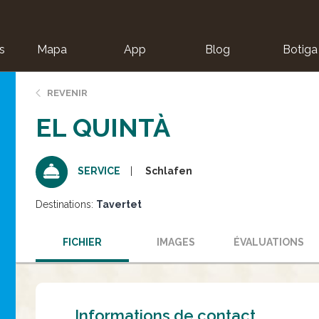
s
Mapa
App
Blog
Botiga
ion
REVENIR
EL QUINTÀ
Schlafen
SERVICE
Destinations:
Tavertet
FICHIER
IMAGES
ÉVALUATIONS
Informations de contact