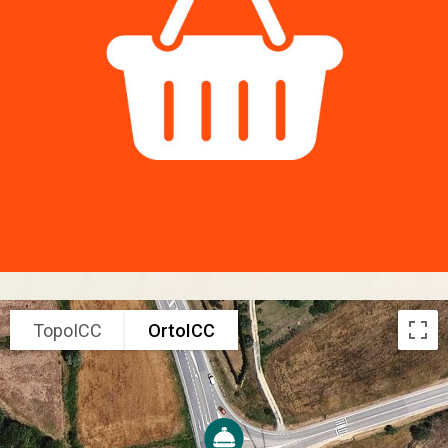
TopoICC
OrtoICC