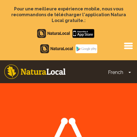
Aller
au
Pour une meilleure expérience mobile, nous vous
contenu
recommandons de télécharger l'application Natura
principal
Local gratuite.:
Apple
store
Google
Play
French
To
Main
navigation