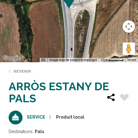
Image may be subject to copyright
Terms
20 m
REVENIR
ARRÒS ESTANY DE
PALS
Produit local
SERVICE
Destinations:
Pals