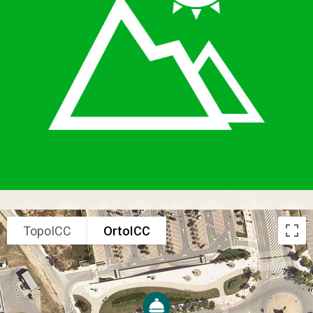
TopoICC
OrtoICC