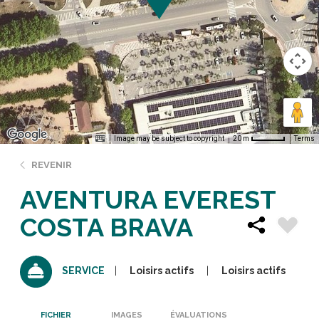
Image may be subject to copyright
Terms
20 m
REVENIR
AVENTURA EVEREST
COSTA BRAVA
Loisirs actifs
Loisirs actifs
SERVICE
FICHIER
IMAGES
ÉVALUATIONS