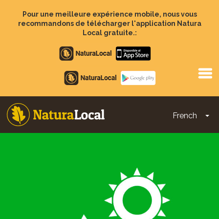
Aller
au
Pour une meilleure expérience mobile, nous vous
contenu
recommandons de télécharger l'application Natura
principal
Local gratuite.:
Apple
store
Google
Play
French
To
Main
navigation