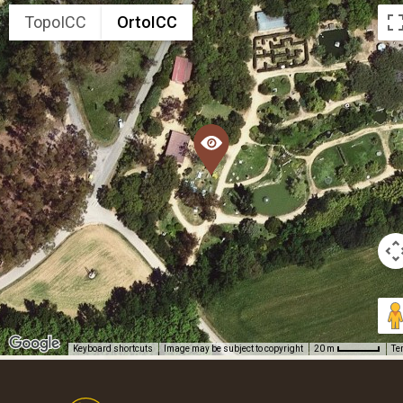
TopoICC
OrtoICC
Keyboard shortcuts
Image may be subject to copyright
Te
20 m
Footer