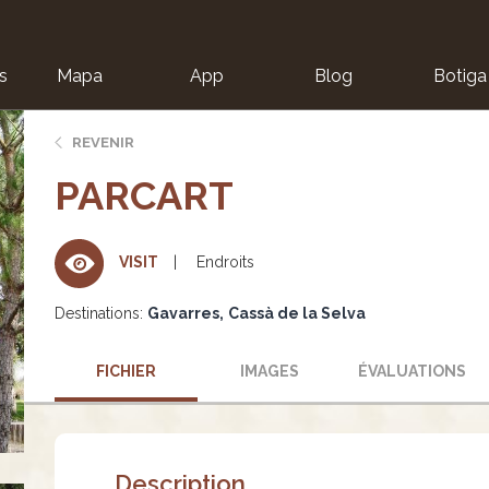
s
Mapa
App
Blog
Botiga
ion
REVENIR
PARCART
Endroits
VISIT
Destinations:
Gavarres
Cassà de la Selva
FICHIER
IMAGES
ÉVALUATIONS
Description