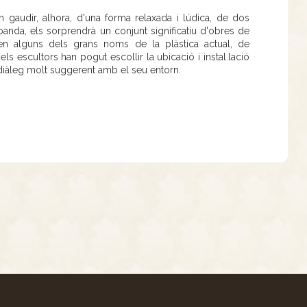
gaudir, alhora, d'una forma relaxada i lúdica, de dos
banda, els sorprendrà un conjunt significatiu d'obres de
ben alguns dels grans noms de la plàstica actual, de
ls escultors han pogut escollir la ubicació i instal.lació
 diàleg molt suggerent amb el seu entorn.