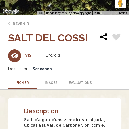
Image may be subject to copyright
Terms
20 m
REVENIR
SALT DEL COSSI
Endroits
VISIT
Destinations:
Setcases
FICHIER
IMAGES
ÉVALUATIONS
Description
Salt d’aigua d’uns 4 metres d’alçada,
ubicat a la vall de Carboner,
on, com el