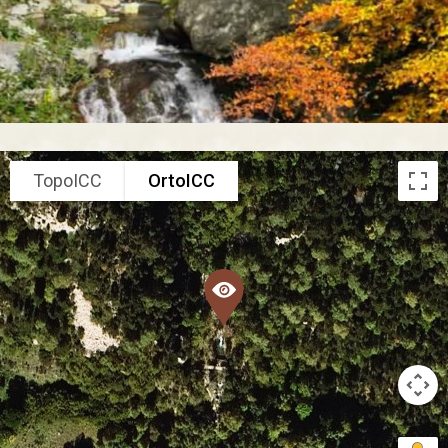
TopoICC
OrtoICC