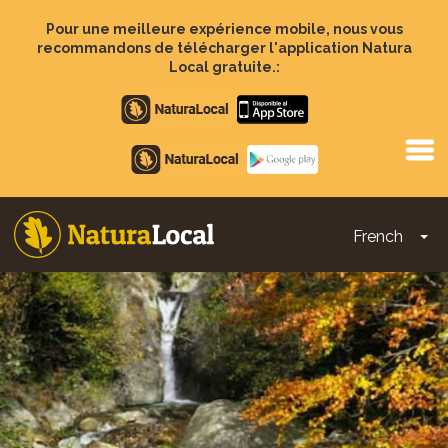
Aller
au
Pour une meilleure expérience mobile, nous vous
contenu
recommandons de télécharger l'application Natura
principal
Local gratuite.:
Apple
store
Google
Play
French
To
Main
navigation