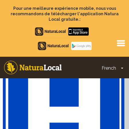
Aller
au
Pour une meilleure expérience mobile, nous vous
contenu
recommandons de télécharger l'application Natura
principal
Local gratuite.:
Apple
store
Google
Play
French
To
Main
navigation