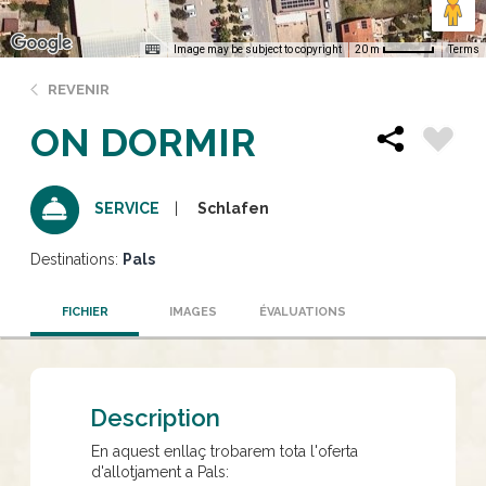
Image may be subject to copyright
Terms
20 m
REVENIR
ON DORMIR
Schlafen
SERVICE
Destinations:
Pals
FICHIER
IMAGES
ÉVALUATIONS
Description
En aquest enllaç trobarem tota l'oferta
d'allotjament a Pals: