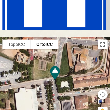
TopoICC
OrtoICC