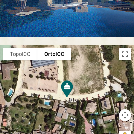
TopoICC
OrtoICC