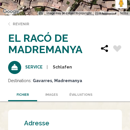
Image may be subject to copyright
Terms
20 m
REVENIR
EL RACÓ DE
MADREMANYA
Schlafen
SERVICE
Destinations:
Gavarres
Madremanya
FICHIER
IMAGES
ÉVALUATIONS
Adresse