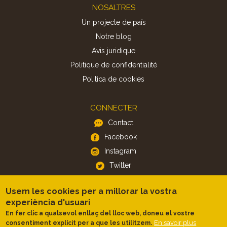
Footer
NOSALTRES
Un projecte de país
Notre blog
Avis juridique
Politique de confidentialité
Politica de cookies
CONNECTER
Contact
Facebook
Instagram
Twitter
Usem les cookies per a millorar la vostra
APP
experiència d'usuari
iOS
En fer clic a qualsevol enllaç del lloc web, doneu el vostre
Android
En savoir plus
consentiment explícit per a que les utilitzem.