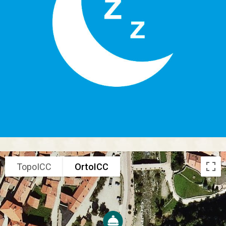
TopoICC
OrtoICC