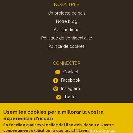
Footer
NOSALTRES
Un projecte de país
Notre blog
Avis juridique
Politique de confidentialité
Politica de cookies
CONNECTER
Contact
Facebook
Instagram
Twitter
Usem les cookies per a millorar la vostra
APP
experiència d'usuari
iOS
En fer clic a qualsevol enllaç del lloc web, doneu el vostre
Android
En savoir plus
consentiment explícit per a que les utilitzem.