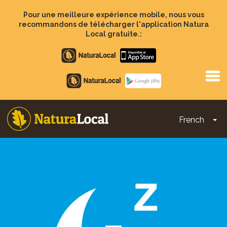
Aller
au
Pour une meilleure expérience mobile, nous vous
contenu
recommandons de télécharger l'application Natura
principal
Local gratuite.:
Apple
store
Google
Play
French
To
Main
navigation