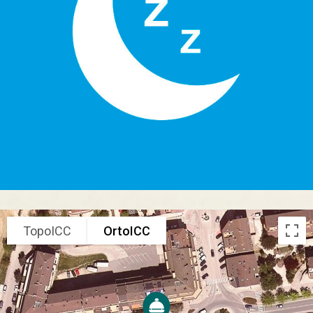
TopoICC
OrtoICC