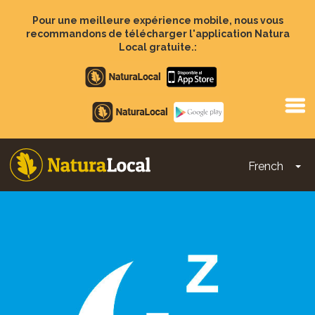
Aller
au
Pour une meilleure expérience mobile, nous vous
contenu
recommandons de télécharger l'application Natura
principal
Local gratuite.:
Apple
store
Google
Play
French
To
Main
navigation