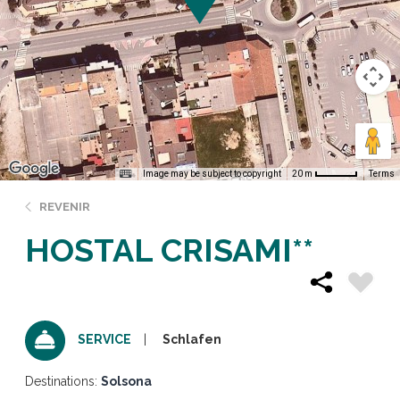
Image may be subject to copyright
Terms
20 m
REVENIR
HOSTAL CRISAMI**
Schlafen
SERVICE
Destinations:
Solsona