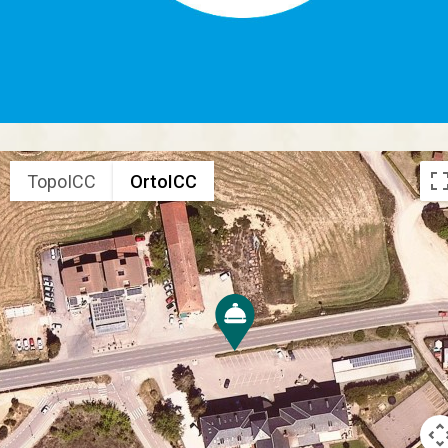
TopoICC
OrtoICC