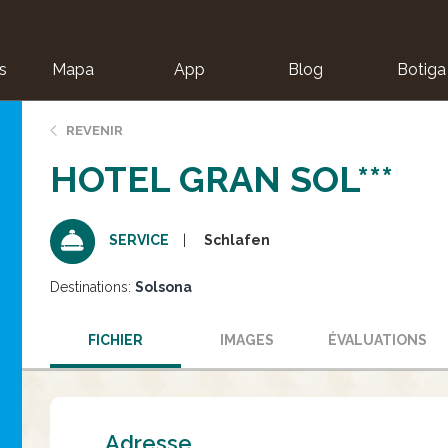
s
Mapa
App
Blog
Botiga
ion
REVENIR
HOTEL GRAN SOL***
Schlafen
SERVICE
Destinations:
Solsona
FICHIER
IMAGES
ÉVALUATIONS
Adresse