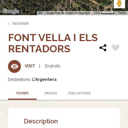
Image may be subject to copyright
Terms
20 m
REVENIR
FONT VELLA I ELS
RENTADORS
Endroits
VISIT
Destinations:
L'Argentera
FICHIER
IMAGES
ÉVALUATIONS
Description