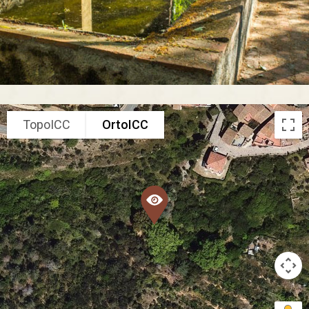
TopoICC
OrtoICC