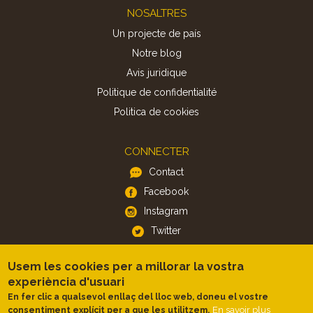
Footer
NOSALTRES
Un projecte de país
Notre blog
Avis juridique
Politique de confidentialité
Politica de cookies
CONNECTER
Contact
Facebook
Instagram
Twitter
Usem les cookies per a millorar la vostra
APP
experiència d'usuari
iOS
En fer clic a qualsevol enllaç del lloc web, doneu el vostre
Android
En savoir plus
consentiment explícit per a que les utilitzem.