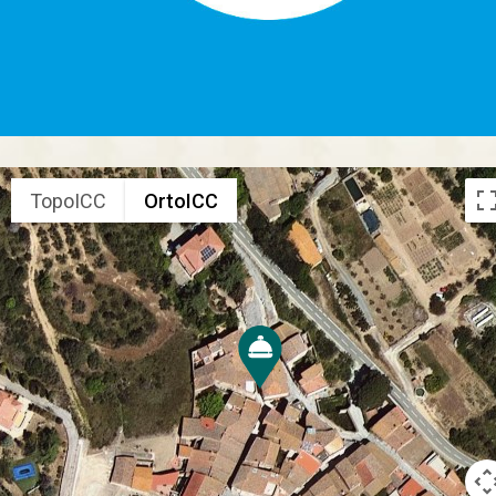
TopoICC
OrtoICC