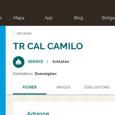
s
Mapa
App
Blog
Botiga
ion
REVENIR
TR CAL CAMILO
Schlafen
SERVICE
Destinations:
Duesaigües
FICHIER
IMAGES
ÉVALUATIONS
Adresse