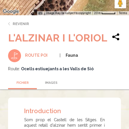
Image may be subject to copyright
Terms
20 m
REVENIR
L'ALZINAR I L'ORIOL
Fauna
ROUTE POI
Route:
Ocells estiuejants a les Valls de Sió
FICHIER
IMAGES
Introduction
Som prop el Castell de les Sitges. En
aquest retall d'alzinar hem sentit primer i