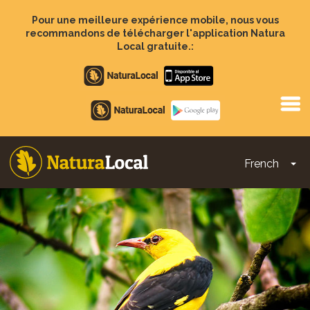
Aller
au
Pour une meilleure expérience mobile, nous vous
contenu
recommandons de télécharger l'application Natura
principal
Local gratuite.:
Apple
store
Google
Play
French
To
Main
navigation