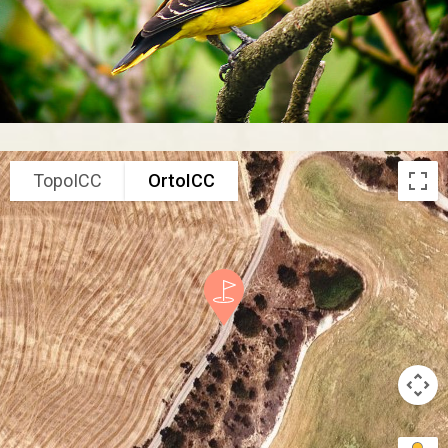
TopoICC
OrtoICC