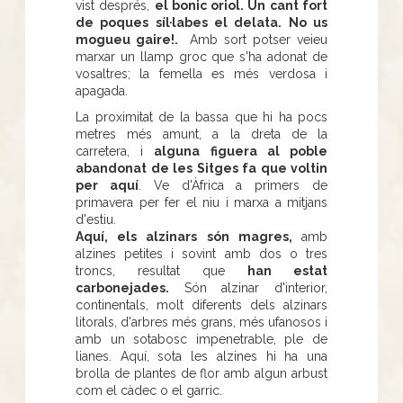
vist després,
el bonic oriol. Un cant fort
de poques síl·labes el delata. No us
mogueu gaire!.
Amb sort potser veieu
marxar un llamp groc que s'ha adonat de
vosaltres; la femella es més verdosa i
apagada.
La proximitat de la bassa que hi ha pocs
metres més amunt, a la dreta de la
carretera, i
alguna figuera al poble
abandonat de les Sitges fa que voltin
per aquí
. Ve d'Àfrica a primers de
primavera per fer el niu i marxa a mitjans
d'estiu.
Aquí, els alzinars són magres,
amb
alzines petites i sovint amb dos o tres
troncs, resultat que
han estat
carbonejades.
Són alzinar d'interior,
continentals, molt diferents dels alzinars
litorals, d'arbres més grans, més ufanosos i
amb un sotabosc impenetrable, ple de
lianes. Aquí, sota les alzines hi ha una
brolla de plantes de flor amb algun arbust
com el càdec o el garric.