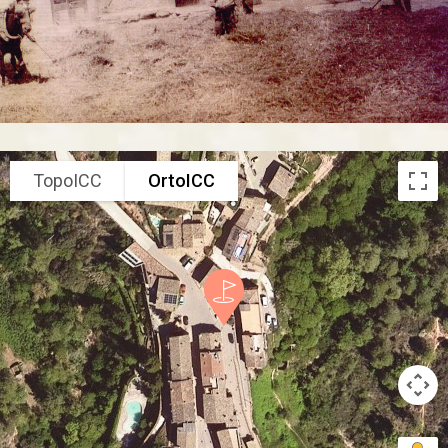
TopoICC
OrtoICC