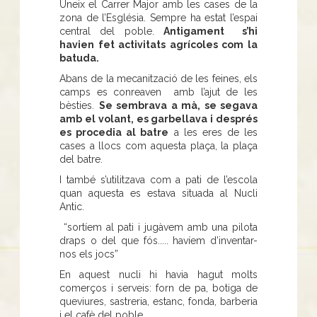
Uneix el Carrer Major amb les cases de la
zona de l’Església. Sempre ha estat l’espai
central del poble.
Antigament s’hi
havien fet activitats agrícoles com la
batuda.
Abans de la mecanització de les feines, els
camps es conreaven amb l’ajut de les
bèsties.
Se sembrava a mà, se segava
amb el volant, es garbellava i després
es procedia al batre
a les eres de les
cases a llocs com aquesta plaça, la plaça
del batre.
I també s’utilitzava com a pati de l’escola
quan aquesta es estava situada al Nucli
Antic.
“sortíem al pati i jugàvem amb una pilota
draps o del que fós..... havíem d’inventar-
nos els jocs”
En aquest nucli hi havia hagut molts
comerços i serveis: forn de pa, botiga de
queviures, sastreria, estanc, fonda, barberia
i el cafè del poble.