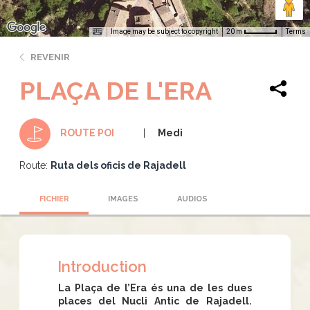
Image may be subject to copyright
Terms
20 m
REVENIR
PLAÇA DE L'ERA
Medi
ROUTE POI
Route:
Ruta dels oficis de Rajadell
FICHIER
IMAGES
AUDIOS
Introduction
La Plaça de l’Era és una de les dues
places del Nucli Antic de Rajadell.