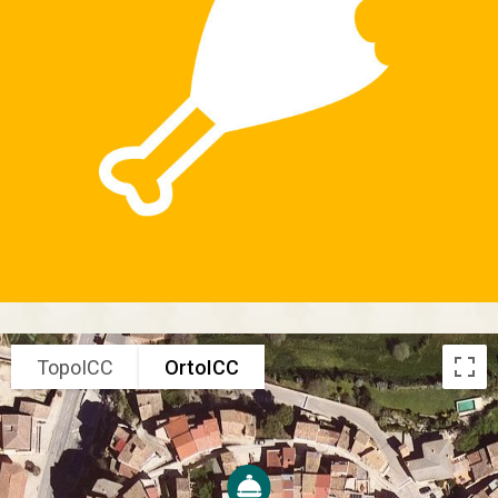
TopoICC
OrtoICC