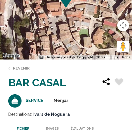
Image may be subject to copyright
Terms
20 m
REVENIR
BAR CASAL
Menjar
SERVICE
Destinations:
Ivars de Noguera
FICHIER
IMAGES
ÉVALUATIONS