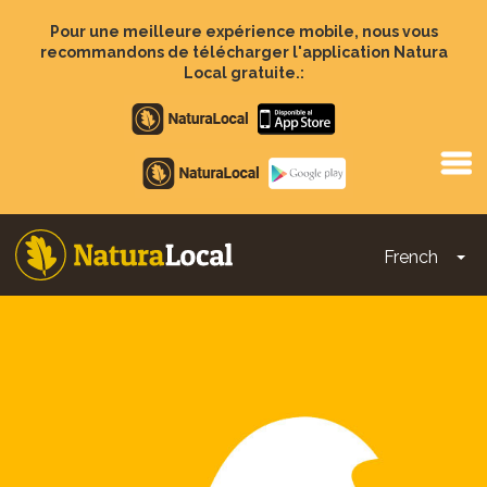
Aller
au
Pour une meilleure expérience mobile, nous vous
contenu
recommandons de télécharger l'application Natura
principal
Local gratuite.:
Apple
store
Google
Play
French
To
Main
navigation