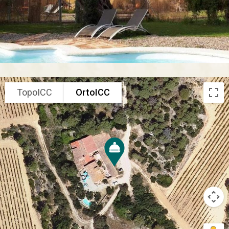
TopoICC
OrtoICC