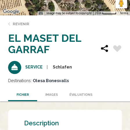
Image may be subject to copyright
Terms
20 m
REVENIR
EL MASET DEL
GARRAF
Schlafen
SERVICE
Destinations:
Olesa Bonesvalls
FICHIER
IMAGES
ÉVALUATIONS
Description