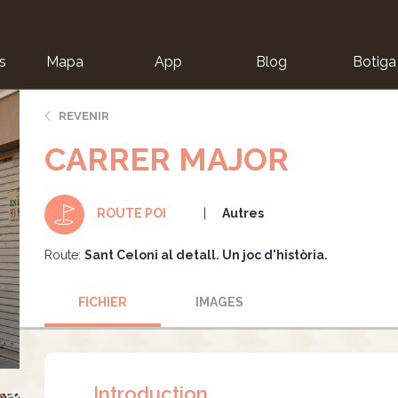
s
Mapa
App
Blog
Botiga
ion
REVENIR
CARRER MAJOR
Autres
ROUTE POI
Route:
Sant Celoni al detall. Un joc d'història.
FICHIER
IMAGES
Introduction