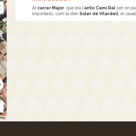
Al
carrer Major
, que era l’
antic Camí Ral
per on pas
importants, com la d’en
Soler de Vilardell
, el cava
rms