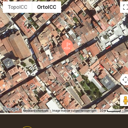
TopoICC
OrtoICC
Keyboard shortcuts
Image may be subject to copyright
Te
20 m
Footer