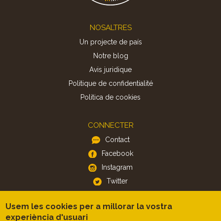
Footer
NOSALTRES
Un projecte de país
Notre blog
Avis juridique
Politique de confidentialité
Politica de cookies
CONNECTER
Contact
Facebook
Instagram
Twitter
Usem les cookies per a millorar la vostra
APP
experiència d'usuari