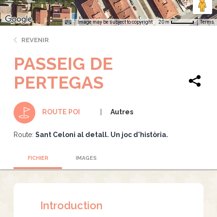
Image may be subject to copyright
Terms
20 m
REVENIR
PASSEIG DE
PERTEGAS
Autres
ROUTE POI
Route:
Sant Celoni al detall. Un joc d'història.
FICHIER
IMAGES
Introduction