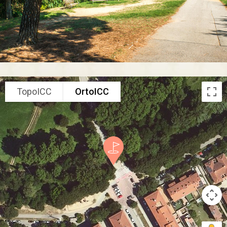
TopoICC
OrtoICC