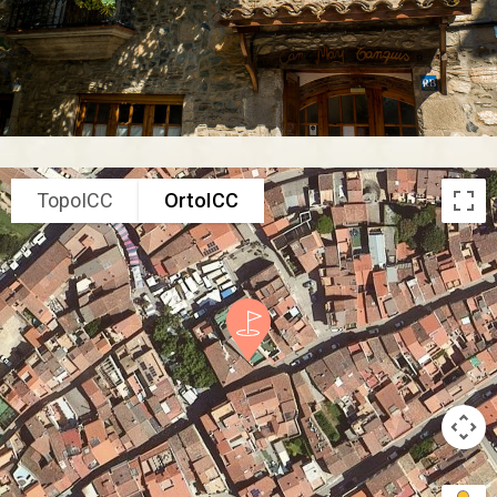
TopoICC
OrtoICC