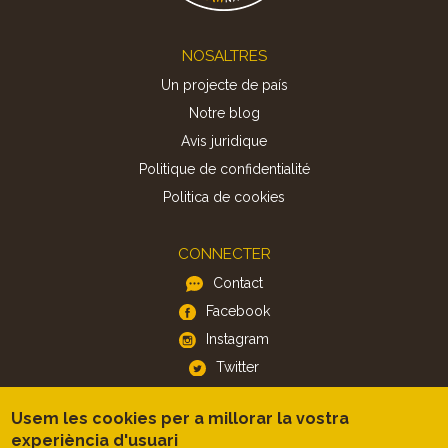
Footer
NOSALTRES
Un projecte de país
Notre blog
Avis juridique
Politique de confidentialité
Politica de cookies
CONNECTER
Contact
Facebook
Instagram
Twitter
Usem les cookies per a millorar la vostra
APP
experiència d'usuari