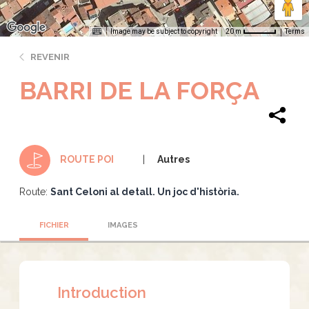
Image may be subject to copyright
Terms
20 m
REVENIR
BARRI DE LA FORÇA
Autres
ROUTE POI
Route:
Sant Celoni al detall. Un joc d'història.
FICHIER
IMAGES
Introduction