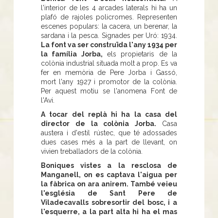
l'interior de les 4 arcades laterals hi ha un
plafó de rajoles policromes. Representen
escenes populars: la cacera, un berenar, la
sardana i la pesca. Signades per Uró: 1934.
La font va ser construïda l'any 1934 per
la família Jorba,
els propietaris de la
colònia industrial situada molt a prop. Es va
fer en memòria de Pere Jorba i Gassó,
mort l'any 1927 i promotor de la colònia.
Per aquest motiu se l'anomena Font de
l'Avi.
A tocar del replà hi ha la casa del
director de la colònia Jorba.
Casa
austera i d'estil rústec, que té adossades
dues cases més a la part de llevant, on
vivien treballadors de la colònia.
Boniques vistes a la resclosa de
Manganell, on es captava l'aigua per
la fàbrica on ara anirem. També veieu
l'església de Sant Pere de
Viladecavalls sobresortir del bosc, i a
l'esquerre, a la part alta hi ha el mas