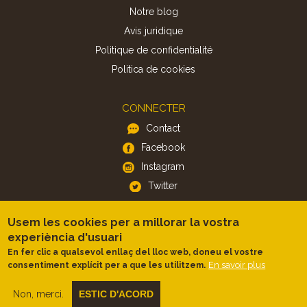
Notre blog
Avis juridique
Politique de confidentialité
Politica de cookies
CONNECTER
Contact
Facebook
Instagram
Twitter
Usem les cookies per a millorar la vostra
APP
experiència d'usuari
iOS
En fer clic a qualsevol enllaç del lloc web, doneu el vostre
Android
En savoir plus
consentiment explícit per a que les utilitzem.
Non, merci.
ESTIC D'ACORD