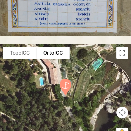
TopoICC
OrtoICC