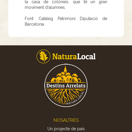
la casa de colònies, que té un gran
moviment d'alumnes.
Font: Catàleg Patrimoni Diputació de
Barcelona.
Footer
NOSALTRES
Un projecte de país