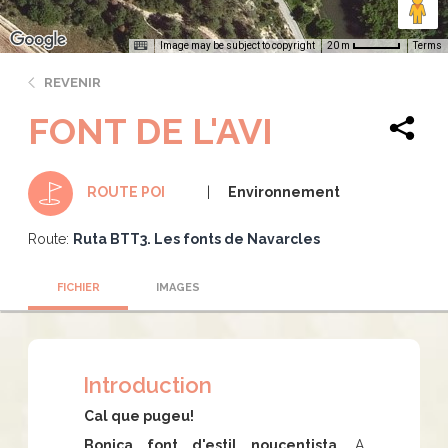
Image may be subject to copyright
Terms
20 m
REVENIR
FONT DE L'AVI
Environnement
ROUTE POI
Route:
Ruta BTT3. Les fonts de Navarcles
FICHIER
IMAGES
Introduction
Cal que pugeu!
Bonica font d'estil noucentista.
A