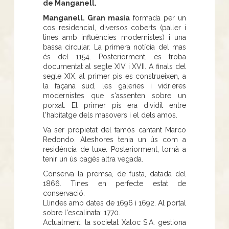
de Manganell.
Manganell. Gran masia
formada per un
cos residencial, diversos coberts (paller i
tines amb influències modernistes) i una
bassa circular. La primera notícia del mas
és del 1154. Posteriorment, es troba
documentat al segle XIV i XVII. A finals del
segle XIX, al primer pis es construeixen, a
la façana sud, les galeries i vidrieres
modernistes que s'assenten sobre un
porxat. El primer pis era dividit entre
l'habitatge dels masovers i el dels amos.
Va ser propietat del famós cantant Marco
Redondo. Aleshores tenia un ús com a
residència de luxe. Posteriorment, tornà a
tenir un ús pagès altra vegada.
Conserva la premsa, de fusta, datada del
1866. Tines en perfecte estat de
conservació.
Llindes amb dates de 1696 i 1692. Al portal
sobre l'escalinata: 1770.
Actualment, la societat Xaloc S.A. gestiona