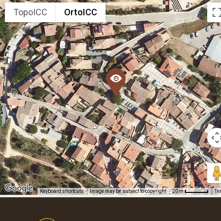
TopoICC
OrtoICC
Keyboard shortcuts
Image may be subject to copyright
Te
20 m
Footer