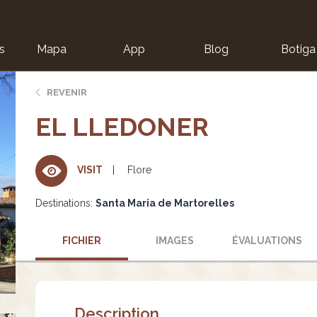
s
Mapa
App
Blog
Botiga
ion
REVENIR
EL LLEDONER
Flore
VISIT
Destinations:
Santa Maria de Martorelles
FICHIER
IMAGES
ÉVALUATIONS
Description