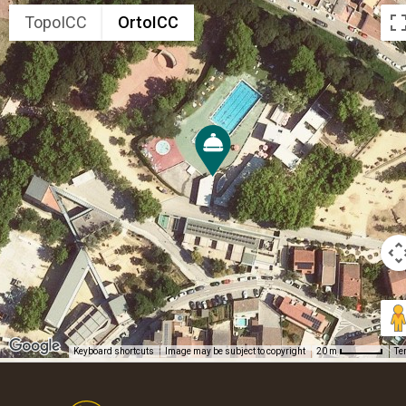
TopoICC
OrtoICC
Keyboard shortcuts
Image may be subject to copyright
Te
20 m
Footer