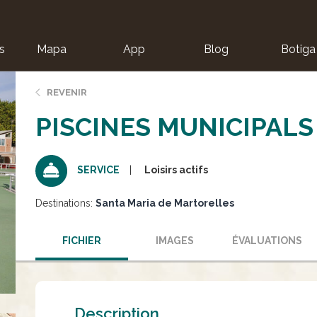
s
Mapa
App
Blog
Botiga
ion
REVENIR
PISCINES MUNICIPAL
Loisirs actifs
SERVICE
Destinations:
Santa Maria de Martorelles
FICHIER
IMAGES
ÉVALUATIONS
Description