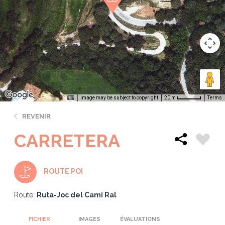
Image may be subject to copyright
Terms
20 m
REVENIR
CARRETERA
ROUTE POI
Route:
Ruta-Joc del Cami Ral
FICHIER
IMAGES
ÉVALUATIONS