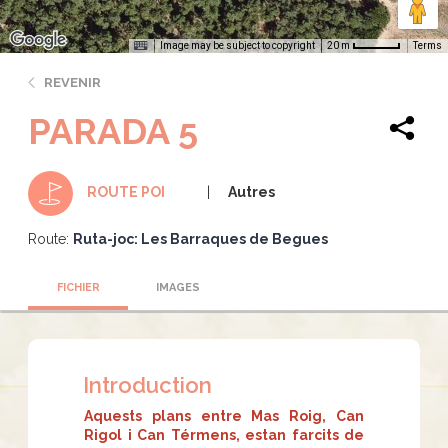
Image may be subject to copyright
Terms
20 m
REVENIR
PARADA 5
Autres
ROUTE POI
Route:
Ruta-joc: Les Barraques de Begues
FICHIER
IMAGES
Introduction
Aquests plans entre Mas Roig, Can
Rigol i Can Térmens, estan farcits de