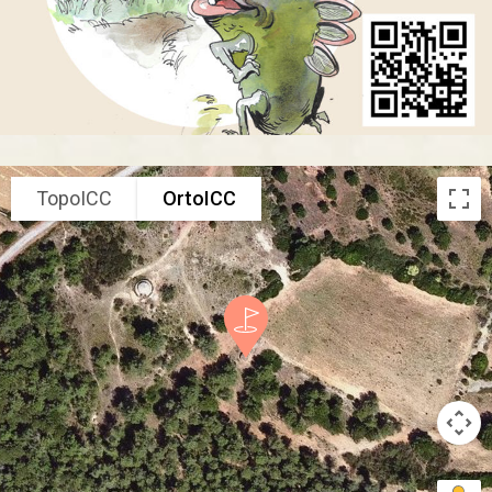
TopoICC
OrtoICC