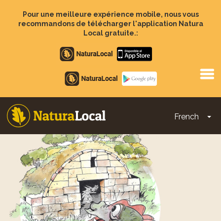
Aller
au
Pour une meilleure expérience mobile, nous vous
contenu
recommandons de télécharger l'application Natura
principal
Local gratuite.:
Apple
store
Google
Play
French
To
Main
navigation