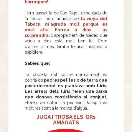
barraques!
Hem passat la de Can Rigol, cimentada de
fa temps, però aquesta de
la vinya del
Tabacu, m'agrada molt perquè és
molt alta. Entreu a dins i us
sorprendrà.
L'apropament de filades que
veieu a dins està molt ben fet. Com
d'altres, a més, també té una finestreta o
espitllera.
Sabíeu que:
La coberta del sostre normalment es
cobria de
pedres petites o de terra que
posteriorment es plantava amb lliris.
Les arrels dels lliris feien una xarxa
que donava consistència al conjunt.
Floreix de color lila per Sant Josep i és
molt resistent a la manca d'aigua.
JUGA I TROBA ELS QRs
AMAGATS