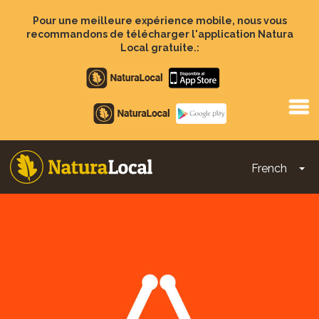
Aller
au
Pour une meilleure expérience mobile, nous vous
contenu
recommandons de télécharger l'application Natura
principal
Local gratuite.:
Apple
store
Google
Play
French
To
Main
navigation