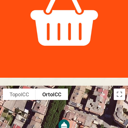
TopoICC
OrtoICC