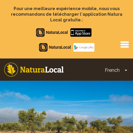
Aller
au
Pour une meilleure expérience mobile, nous vous
contenu
recommandons de télécharger l'application Natura
principal
Local gratuite.:
Apple
store
Google
Play
French
To
Main
navigation