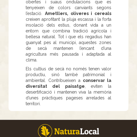
obertes i suaus ondulacions que es
tenyeixen de colors canviants segons
l’estació.
Ametllers, oliveres i cereals
creixen aprofitant la pluja escassa i la forta
insolació dels estius, donant vida a un
entorn que combina tradició agrícola i
bellesa natural. Tot i que els regadius han
guanyat pes al municipi, aquestes zones
de secà mantenen l’encant d’una
agricultura més pausada i adaptada al
clima.
Els cultius de secà no només tenen valor
productiu, sinó també patrimonial i
ambiental. Contribueixen a
conservar la
diversitat del paisatge
, eviten la
desertificació i mantenen viva la memòria
d’unes pràctiques pageses arrelades al
territori.