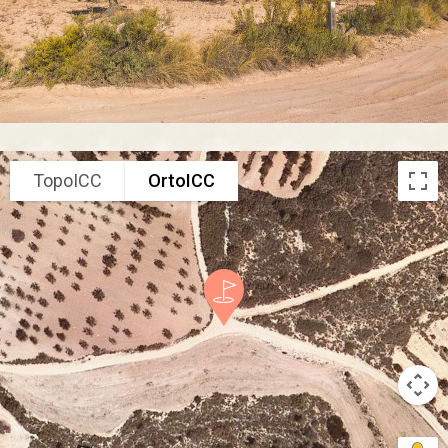
TopoICC
OrtoICC