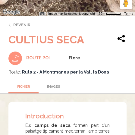
Image may be subject to copyright
Terms
20 m
REVENIR
CULTIUS SECA
Flore
ROUTE POI
Route:
Ruta 2 - A Montmaneu per la Vall la Dona
FICHIER
IMAGES
Introduction
Els
camps de secà
formen part d’un
paisatge típicament mediterrani, amb terres