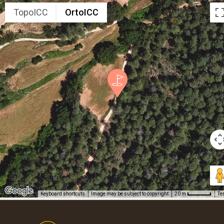
TopoICC
OrtoICC
Keyboard shortcuts
Image may be subject to copyright
Te
20 m
Footer