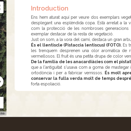
Introduction
Ens hem aturat aquí per veure dos exemplars vege
desplegant una esplèndida copa. Està arrelat a la 
com la protecció de les nombroses generacions d
exemplar destacar de la resta de vegetació.
Just on som, a la vora del camí, destaca un gran arb
És el llentiscle (Pistaccia lentiscus) (FOTO).
Es t
les trenquem desprenen una olor aromàtica de re
vermellosos. El fruit és una petita drupa de color 
De la família de les anacardiàcies com el pista
que a l'antiguitat s'usava com a goma de mastegar i 
ortodòncia i per a fabricar vernissos.
És molt apre
conservar la fulla verda molt de temps despré
forta espoliació.
rms