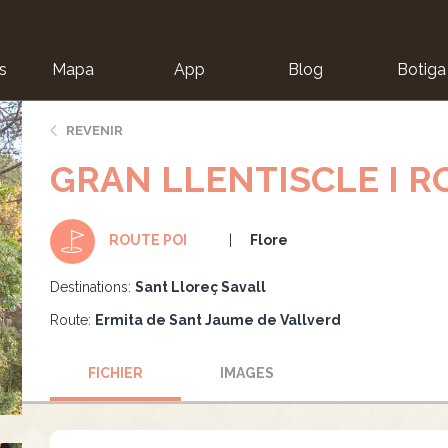
s
Mapa
App
Blog
Botiga
ion
REVENIR
GRAN LLENTISCLE I R
Flore
ROUTE POI
Destinations:
Sant Lloreç Savall
Route:
Ermita de Sant Jaume de Vallverd
FICHIER
IMAGES