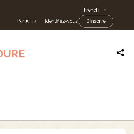
French
Toggle Drop
Participa
Identifiez-vous
S'inscrire
OURE