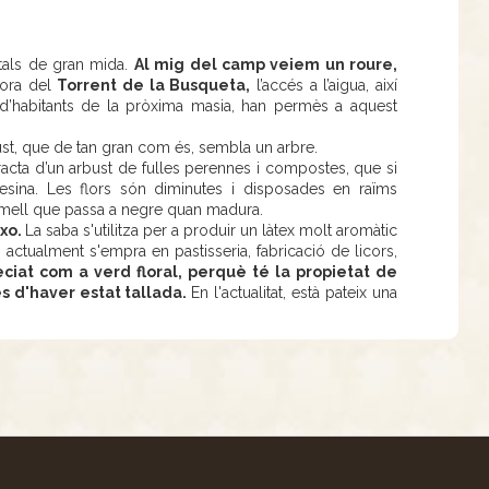
tals de gran mida.
Al mig del camp veiem un roure,
vora del
Torrent de la Busqueta,
l’accés a l’aigua, així
’habitants de la pròxima masia, han permès a aquest
ust, que de tan gran com és, sembla un arbre.
racta d’un arbust de fulles perennes i compostes, que si
sina. Les flors són diminutes i disposades en raïms
vermell que passa a negre quan madura.
txo.
La saba s'utilitza per a produir un làtex molt aromàtic
actualment s'empra en pastisseria, fabricació de licors,
ciat com a verd floral, perquè té la propietat de
s d'haver estat tallada.
En l'actualitat, està pateix una