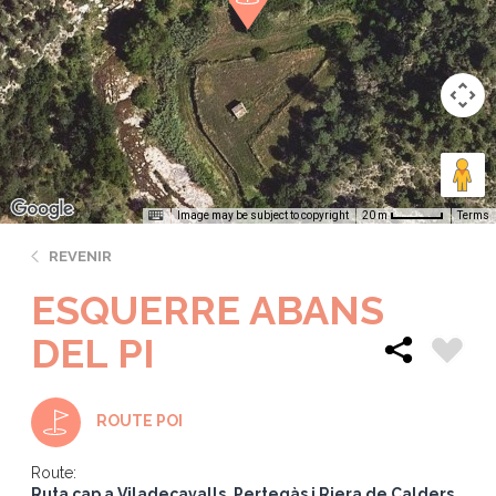
Image may be subject to copyright
Terms
20 m
REVENIR
ESQUERRE ABANS
DEL PI
ROUTE POI
Route:
Ruta cap a Viladecavalls, Pertegàs i Riera de Calders