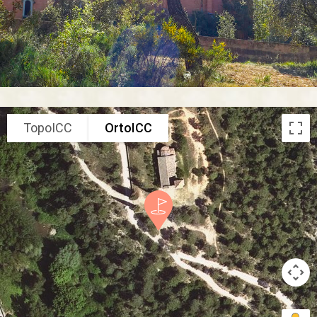
TopoICC
OrtoICC