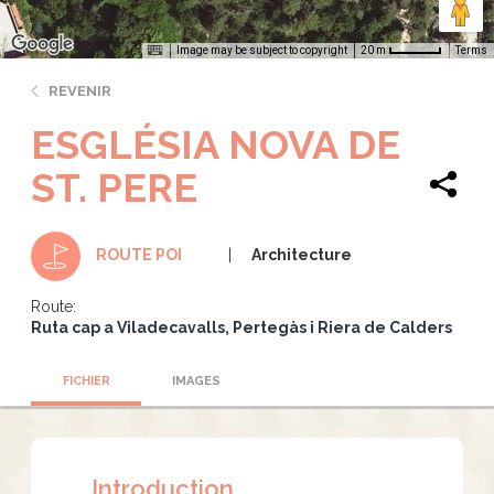
Image may be subject to copyright
Terms
20 m
REVENIR
ESGLÉSIA NOVA DE
ST. PERE
Architecture
ROUTE POI
Route:
Ruta cap a Viladecavalls, Pertegàs i Riera de Calders
FICHIER
IMAGES
Introduction